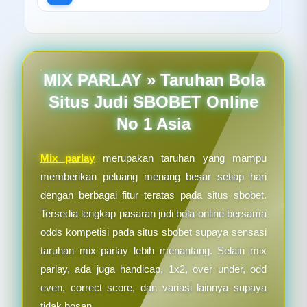
MIX PARLAY » Taruhan Bola
Situs Judi SBOBET Online
No 1 Asia
Mix parlay
merupakan taruhan yang mampu
memberikan peluang menang besar setiap hari
dengan berbagai fitur teratas pada situs sbobet.
Tersedia lengkap pasaran judi bola online bersama
odds kompetisi pada situs sbobet supaya sensasi
taruhan mix parlay lebih menantang. Selain mix
parlay, ada juga handicap, 1x2, over under, odd
even, correct score, dan variasi lainnya supaya
tidak bosan.