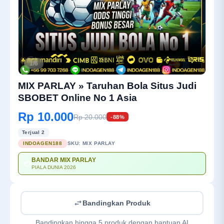
1/6
MIX PARLAY » Taruhan Bola Situs Judi
SBOBET Online No 1 Asia
Rp 10.000
Rp 20.000
-88%
Terjual 2
INDOAGEN188
SKU:
MIX PARLAY
BANDAR MIX PARLAY
💳
PIALA DUNIA 2026
Bandingkan Produk
Bandingkan hingga 5 produk dengan bantuan AI