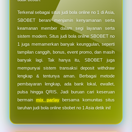
Terkenal sebagai situs judi bola online no 1 di Asia,
SBOBET berani menjamin kenyamanan serta
keamanan member dalam segi layanan serta
sistem modern. Situs judi bola online SBOBET no
1 juga memamerkan banyak keunggulan, seperti
tampilan canggih, bonus, event promo, dan masih
banyak lagi. Tak hanya itu, SBOBET juga
mempunyai sistem transaksi deposit withdraw
lengkap & tentunya aman. Berbagai metode
pembayaran lengkap, ada bank lokal, ewallet,
pulsa hingga QRIS. Jadi buruan cari keseruan
bermain
mix parlay
bersama komunitas situs
taruhan judi bola online sbobet no 1 Asia detik ini!