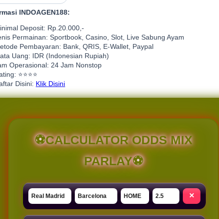
ormasi INDOAGEN188:
inimal Deposit: Rp.20.000,-
enis Permainan: Sportbook, Casino, Slot, Live Sabung Ayam
etode Pembayaran: Bank, QRIS, E-Wallet, Paypal
ata Uang: IDR (Indonesian Rupiah)
am Operasional: 24 Jam Nonstop
ating: ⭐⭐⭐⭐
aftar Disini:
Klik Disini
⚽CALCULATOR ODDS MIX
PARLAY⚽
×