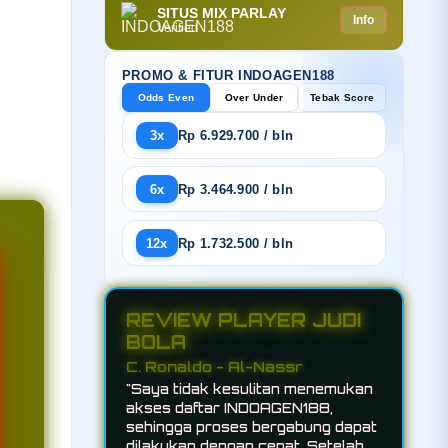
SITUS MIX PARLAY
Info
Verified
PROMO & FITUR INDOAGEN188
Odds Even
Over Under
Tebak Score
3x
Rp 6.929.700 / bln
6x
Rp 3.464.900 / bln
12x
Rp 1.732.500 / bln
REVIEW PLAYER JUDI
BOLA
K. Mbappe - Real Madrid
"SBOBET punya pilihan
pertandingan sepak bola dan
market yang cukup beragam.
Informasi odds ditampilkan dengan