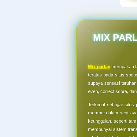
MIX PARL
Mix parlay
merupakan ta
teratas pada situs sbob
supaya sensasi taruhan 
even, correct score, dan
Terkenal sebagai situ
member dalam segi laya
keunggulan, seperti tam
mempunyai sistem trans