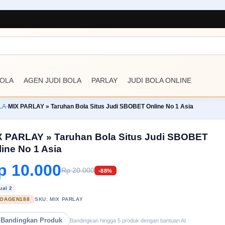
BOLA
AGEN JUDI BOLA
PARLAY
JUDI BOLA ONLINE
LA
-
MIX PARLAY » Taruhan Bola Situs Judi SBOBET Online No 1 Asia
X PARLAY » Taruhan Bola Situs Judi SBOBET
ine No 1 Asia
p 10.000
Rp 20.000
-88%
ual 2
DOAGEN188
SKU:
MIX PARLAY
Bandingkan Produk
Bandingkan hingga 5 produk dengan bantuan AI