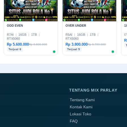
ODD EVEN
OVER UNDER
1
R7AI
|
16GB
|
1TB
|
R5AI
|
16GB
|
1TB
|
I
RTX5060
RTX5060
R
Rp 5.600.000
Rp 3.800.000
Rp 6.600.000
Rp 6.799.000
Terjual 6
Terjual 5
TENTANG MIX PARLAY
Tentang Kami
Kontak Kami
Lokasi Toko
FAQ