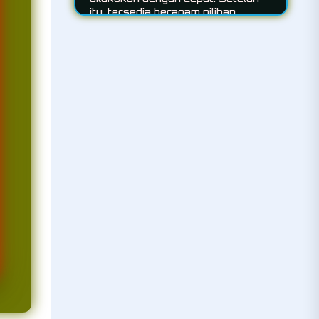
jelas dan navigasinya praktis,
terutama saat ingin melihat
beberapa pertandingan dalam satu
waktu."