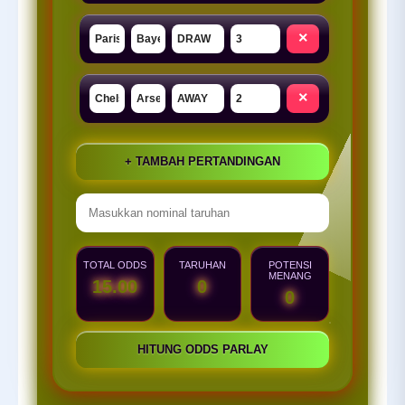
×
×
+ TAMBAH PERTANDINGAN
TOTAL ODDS
TARUHAN
POTENSI
MENANG
15.00
0
0
HITUNG ODDS PARLAY