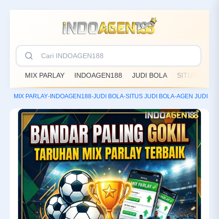
MIX PARLAY
INDOAGEN188
JUDI BOLA
SITUS JUDI 
MIX PARLAY
-
INDOAGEN188
-
JUDI BOLA
-
SITUS JUDI BOLA
-
AGEN JUDI BO