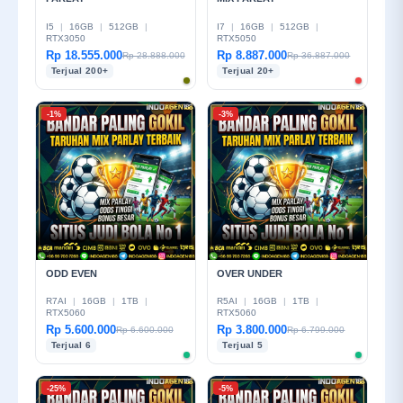
I5
|
16GB
|
512GB
|
I7
|
16GB
|
512GB
|
RTX3050
RTX5050
Rp 18.555.000
Rp 8.887.000
Rp 28.888.000
Rp 36.887.000
Terjual 200+
Terjual 20+
-1%
-3%
ODD EVEN
OVER UNDER
R7AI
|
16GB
|
1TB
|
R5AI
|
16GB
|
1TB
|
RTX5060
RTX5060
Rp 5.600.000
Rp 3.800.000
Rp 6.600.000
Rp 6.799.000
Terjual 6
Terjual 5
-25%
-5%