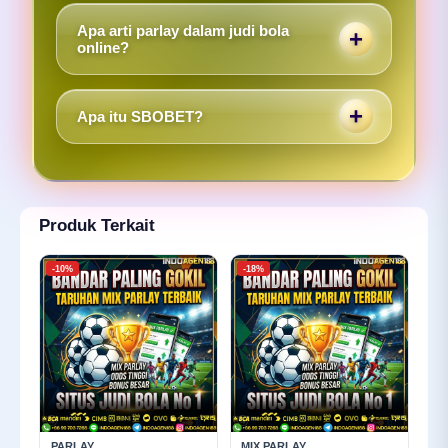
tingkat risikonya juga berbeda.
yang menyediakan layanan taruhan pada
Apa arti parlay dalam judi bola
pertandingan sepak bola dan, tergantung
online?
platformnya, berbagai cabang olahraga
Parlay merupakan metode menggabungkan
lainnya.
dua atau lebih pilihan taruhan menjadi satu
Apa itu SBOBET?
tiket. Odds dari setiap pilihan biasanya
dikombinasikan untuk menentukan odds
SBOBET dikenal sebagai platform taruhan
keseluruhan tiket.
olahraga online yang menawarkan berbagai
pilihan pertandingan dan pasar taruhan,
termasuk sepak bola serta format taruhan
Produk Terkait
seperti single dan parlay.
-10%
-18%
PARLAY
MIX PARLAY