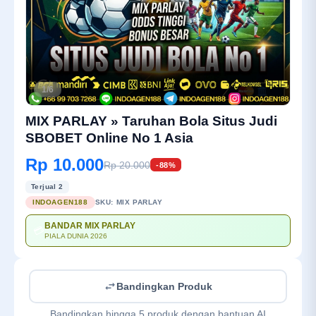
1/6
MIX PARLAY » Taruhan Bola Situs Judi
SBOBET Online No 1 Asia
Rp 10.000
Rp 20.000
-88%
Terjual 2
INDOAGEN188
SKU:
MIX PARLAY
BANDAR MIX PARLAY
💳
PIALA DUNIA 2026
Bandingkan Produk
Bandingkan hingga 5 produk dengan bantuan AI