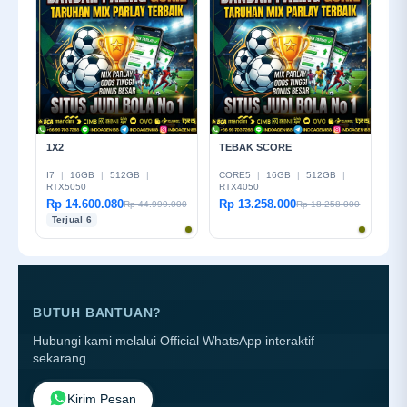
1X2
TEBAK SCORE
I7
|
16GB
|
512GB
|
CORE5
|
16GB
|
512GB
|
RTX5050
RTX4050
Rp 14.600.080
Rp 13.258.000
Rp 44.999.000
Rp 18.258.000
Terjual 6
BUTUH BANTUAN?
Hubungi kami melalui Official WhatsApp interaktif
sekarang.
Kirim Pesan