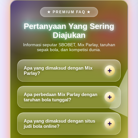
★ PREMIUM FAQ ★
Pertanyaan Yang Sering
Diajukan
Informasi seputar SBOBET, Mix Parlay, taruhan
sepak bola, dan kompetisi dunia.
Apa yang dimaksud dengan Mix
Parlay?
Mix Parlay adalah jenis taruhan yang
menggabungkan beberapa pilihan
Apa perbedaan Mix Parlay dengan
pertandingan ke dalam satu tiket. Seluruh
taruhan bola tunggal?
pilihan biasanya harus memenuhi ketentuan
Taruhan tunggal hanya melibatkan satu
kemenangan agar tiket tersebut dinyatakan
pilihan pertandingan, sedangkan Mix Parlay
menang.
Apa yang dimaksud dengan situs
mengombinasikan beberapa pilihan sekaligus.
judi bola online?
Karena hasilnya saling terkait dalam satu tiket,
Situs judi bola online adalah platform digital