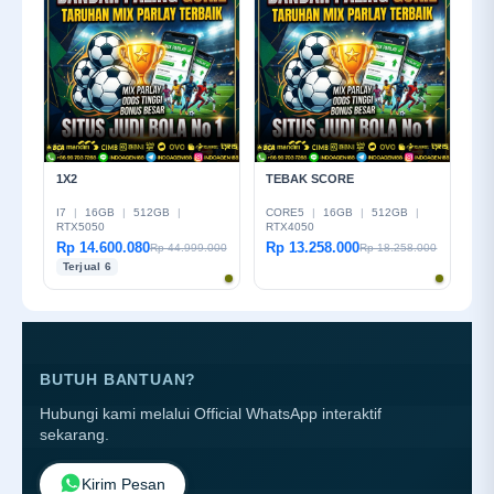
1X2
TEBAK SCORE
I7
|
16GB
|
512GB
|
CORE5
|
16GB
|
512GB
|
RTX5050
RTX4050
Rp 14.600.080
Rp 13.258.000
Rp 44.999.000
Rp 18.258.000
Terjual 6
BUTUH BANTUAN?
Hubungi kami melalui Official WhatsApp interaktif
sekarang.
Kirim Pesan