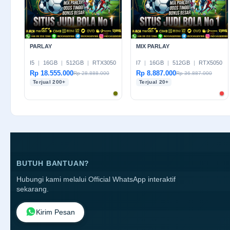
PARLAY
MIX PARLAY
I5
|
16GB
|
512GB
|
RTX3050
I7
|
16GB
|
512GB
|
RTX5050
Rp 18.555.000
Rp 8.887.000
Rp 28.888.000
Rp 36.887.000
Terjual 200+
Terjual 20+
BUTUH BANTUAN?
Hubungi kami melalui Official WhatsApp interaktif
sekarang.
Kirim Pesan