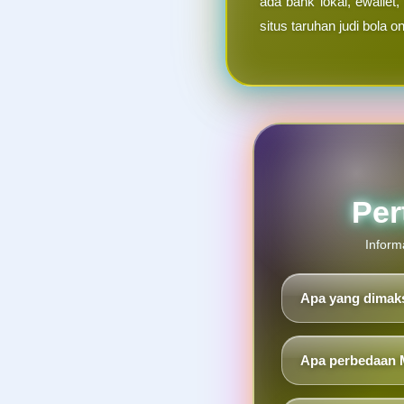
ada bank lokal, ewallet
situs taruhan judi bola on
Per
Inform
Apa yang dimak
Mix Parlay adala
tiket. Seluruh pi
Apa perbedaan M
menang.
Taruhan tunggal 