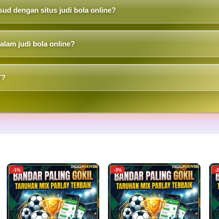
ekaligus. Karena hasilnya saling terkait dalam satu tiket, tingkat risiko
ud dengan situs judi bola online?
nline adalah platform digital yang menyediakan layanan taruhan pada p
ergantung platformnya, berbagai cabang olahraga lainnya.
dalam judi bola online?
metode menggabungkan dua atau lebih pilihan taruhan menjadi satu t
an biasanya dikombinasikan untuk menentukan odds keseluruhan tiket.
T?
ebagai platform taruhan olahraga online yang menawarkan berbagai pi
pasar taruhan, termasuk sepak bola serta format taruhan seperti singl
-1%
-3%
-