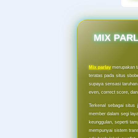
MIX PARL
Mix parlay
merupakan ta
teratas pada situs sbob
supaya sensasi taruhan 
even, correct score, dan
Terkenal sebagai situ
member dalam segi laya
keunggulan, seperti tam
mempunyai sistem trans