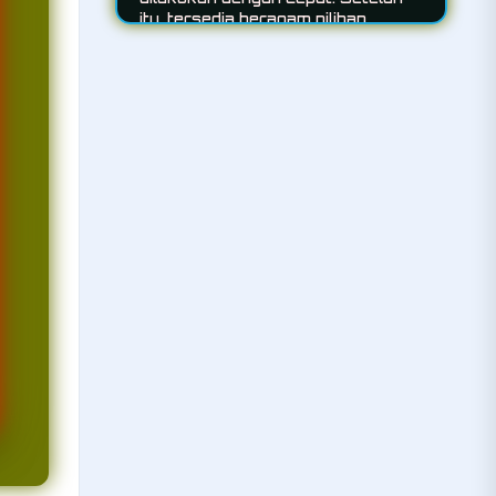
jelas dan navigasinya praktis,
terutama saat ingin melihat
beberapa pertandingan dalam satu
waktu."