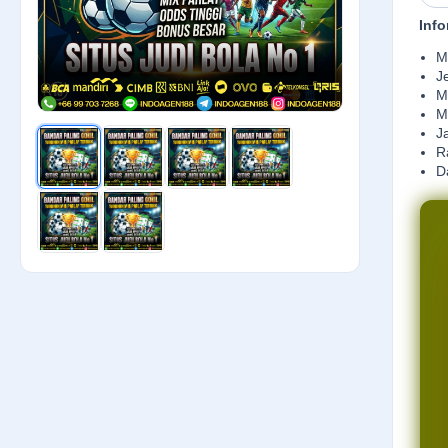
Inf
M
J
M
M
J
R
D