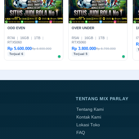
ODD EVEN
OVER UNDER
1
R7AI
|
16GB
|
1TB
|
R5AI
|
16GB
|
1TB
|
I
RTX5060
RTX5060
R
Rp 5.600.000
Rp 3.800.000
Rp 6.600.000
Rp 6.799.000
Terjual 6
Terjual 5
TENTANG MIX PARLAY
Tentang Kami
Kontak Kami
Lokasi Toko
FAQ