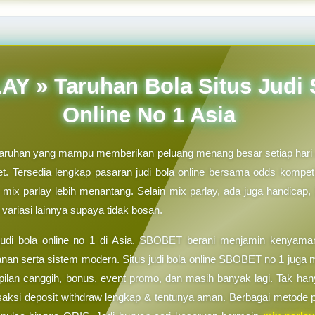
AY » Taruhan Bola Situs Jud
Online No 1 Asia
ruhan yang mampu memberikan peluang menang besar setiap hari d
et. Tersedia lengkap pasaran judi bola online bersama odds kompeti
mix parlay lebih menantang. Selain mix parlay, ada juga handicap, 
 variasi lainnya supaya tidak bosan.
s judi bola online no 1 di Asia, SBOBET berani menjamin kenyam
nan serta sistem modern. Situs judi bola online SBOBET no 1 ju
pilan canggih, bonus, event promo, dan masih banyak lagi. Tak ha
aksi deposit withdraw lengkap & tentunya aman. Berbagai metode