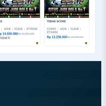
X2
TEBAK SCORE
7
|
16GB
|
512GB
|
RTX5050
CORE5
|
16GB
|
512GB
|
RTX4050
p 14.600.080
Rp 44.999.000
Rp 13.258.000
Rp 18.258.000
Terjual 6