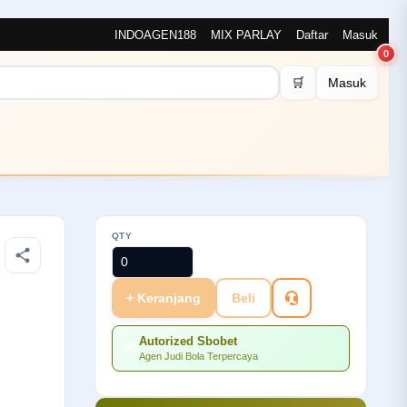
INDOAGEN188
MIX PARLAY
Daftar
Masuk
0
🛒
Masuk
QTY
+ Keranjang
Beli
Autorized Sbobet
💳
Agen Judi Bola Terpercaya