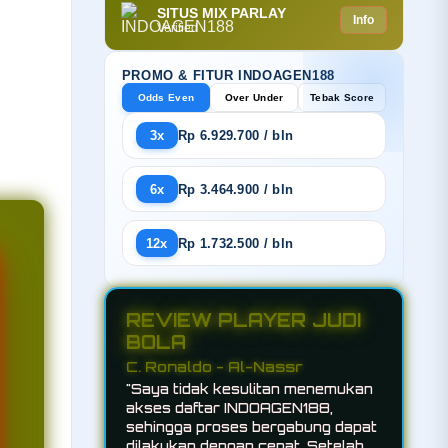
SITUS MIX PARLAY
Info
Verified
PROMO & FITUR INDOAGEN188
Odds Even
Over Under
Tebak Score
3x
Rp 6.929.700 / bln
6x
Rp 3.464.900 / bln
12x
Rp 1.732.500 / bln
REVIEW PLAYER JUDI
BOLA
K. Mbappe - Real Madrid
"SBOBET punya pilihan
pertandingan sepak bola dan
market yang cukup beragam.
Informasi odds ditampilkan dengan