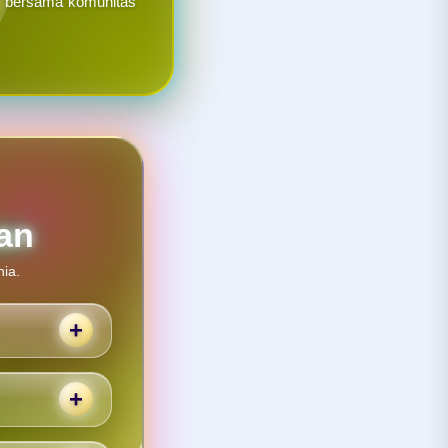
bersama komunitas
an
ia.
 dalam satu
ut dinyatakan
ngombinasikan