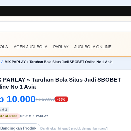
BOLA
AGEN JUDI BOLA
PARLAY
JUDI BOLA ONLINE
LA
-
MIX PARLAY » Taruhan Bola Situs Judi SBOBET Online No 1 Asia
X PARLAY » Taruhan Bola Situs Judi SBOBET
ine No 1 Asia
p 10.000
Rp 20.000
-88%
ual 2
DOAGEN188
SKU:
MIX PARLAY
Bandingkan Produk
Bandingkan hingga 5 produk dengan bantuan AI