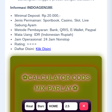
Informasi INDOAGEN188:
Minimal Deposit: Rp.20.000,-
Jenis Permainan: Sportbook, Casino, Slot, Live
Sabung Ayam
Metode Pembayaran: Bank, QRIS, E-Wallet, Paypal
Mata Uang: IDR (Indonesian Rupiah)
Jam Operasional: 24 Jam Nonstop
Rating: ⭐⭐⭐⭐
Daftar Disini:
Klik Disini
⚽CALCULATOR ODDS
MIX PARLAY⚽
×