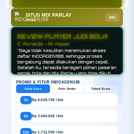
SITUS MIX PARLAY
Info
Verified
REVIEW PLAYER JUDI BOLA
K. Mbappe - Real Madrid
C. Ronaldo - Al-Nassr
"SBOBET punya pilihan pertandingan sepak
"Saya tidak kesulitan menemukan akses
bola dan market yang cukup beragam.
daftar INDOAGEN188, sehingga proses
Informasi odds ditampilkan dengan jelas dan
bergabung dapat dilakukan dengan cepat.
navigasinya praktis, terutama saat ingin
Setelah itu, tersedia beragam pilihan pasaran
melihat beberapa pertandingan dalam satu
sepak bola dan Mix Parlay yang bisa diikuti.
waktu."
Kehadiran event Piala Dunia 2026 juga
PROMO & FITUR INDOAGEN188
membuat variasi pertandingan dan opsi
Odds Even
Over Under
Tebak Score
taruhan terasa lebih lengkap, sehingga selalu
ada banyak pilihan setiap harinya."
3x
Rp 6.929.700 / bln
6x
Rp 3.464.900 / bln
12x
Rp 1.732.500 / bln