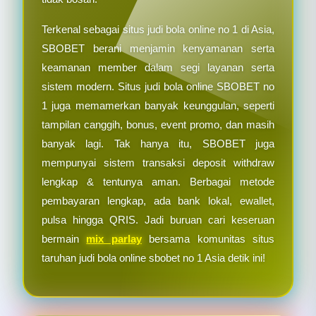
Terkenal sebagai situs judi bola online no 1 di Asia,
SBOBET berani menjamin kenyamanan serta
keamanan member dalam segi layanan serta
sistem modern. Situs judi bola online SBOBET no
1 juga memamerkan banyak keunggulan, seperti
tampilan canggih, bonus, event promo, dan masih
banyak lagi. Tak hanya itu, SBOBET juga
mempunyai sistem transaksi deposit withdraw
lengkap & tentunya aman. Berbagai metode
pembayaran lengkap, ada bank lokal, ewallet,
pulsa hingga QRIS. Jadi buruan cari keseruan
bermain
mix parlay
bersama komunitas situs
taruhan judi bola online sbobet no 1 Asia detik ini!