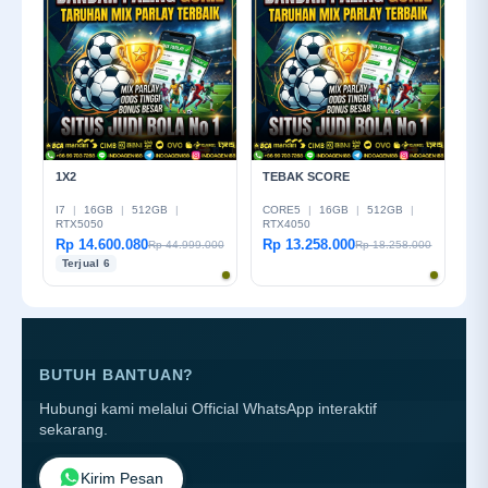
1X2
TEBAK SCORE
I7
|
16GB
|
512GB
|
CORE5
|
16GB
|
512GB
|
RTX5050
RTX4050
Rp 14.600.080
Rp 13.258.000
Rp 44.999.000
Rp 18.258.000
Terjual 6
BUTUH BANTUAN?
Hubungi kami melalui Official WhatsApp interaktif
sekarang.
Kirim Pesan