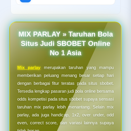
MIX PARLAY » Taruhan Bola
Situs Judi SBOBET Online
No 1 Asia
Mix parlay
merupakan taruhan yang mampu
memberikan peluang menang besar setiap hari
dengan berbagai fitur teratas pada situs sbobet.
Tersedia lengkap pasaran judi bola online bersama
odds kompetisi pada situs sbobet supaya sensasi
taruhan mix parlay lebih menantang. Selain mix
parlay, ada juga handicap, 1x2, over under, odd
even, correct score, dan variasi lainnya supaya
tidak bosan.