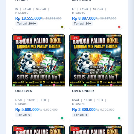
I5
|
16GB
|
512GB
|
I7
|
16GB
|
512GB
|
RTX3050
RTX5050
Rp 18.555.000
Rp 8.887.000
Rp 28.888.000
Rp 36.887.000
Terjual 200+
Terjual 20+
-1%
-3%
ODD EVEN
OVER UNDER
R7AI
|
16GB
|
1TB
|
R5AI
|
16GB
|
1TB
|
RTX5060
RTX5060
Rp 5.600.000
Rp 3.800.000
Rp 6.600.000
Rp 6.799.000
Terjual 6
Terjual 5
-25%
-5%