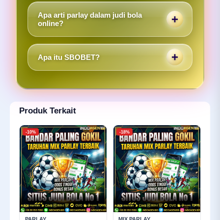
tingkat risikonya juga berbeda.
yang menyediakan layanan taruhan pada
Apa arti parlay dalam judi bola
pertandingan sepak bola dan, tergantung
online?
platformnya, berbagai cabang olahraga
Parlay merupakan metode menggabungkan
lainnya.
dua atau lebih pilihan taruhan menjadi satu
Apa itu SBOBET?
tiket. Odds dari setiap pilihan biasanya
dikombinasikan untuk menentukan odds
SBOBET dikenal sebagai platform taruhan
keseluruhan tiket.
olahraga online yang menawarkan berbagai
pilihan pertandingan dan pasar taruhan,
termasuk sepak bola serta format taruhan
Produk Terkait
seperti single dan parlay.
-10%
-18%
PARLAY
MIX PARLAY