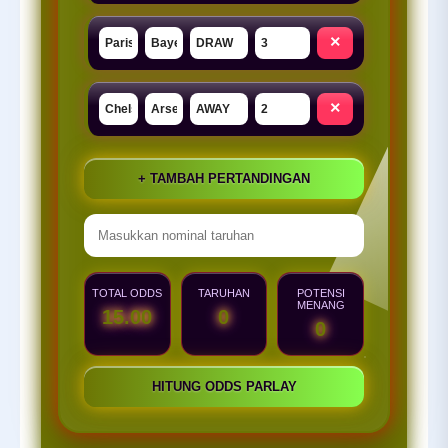
×
×
+ TAMBAH PERTANDINGAN
TOTAL ODDS
TARUHAN
POTENSI
MENANG
15.00
0
0
HITUNG ODDS PARLAY