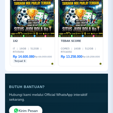
1X2
TEBAK SCORE
I7
|
16GB
|
512GB
|
CORE5
|
16GB
|
512GB
|
RTX5050
RTX4050
Rp 14.600.080
Rp 13.258.000
Rp 44.999.000
Rp 18.258.000
Terjual 6
BUTUH BANTUAN?
Hubungi kami melalui Official WhatsApp interaktif
sekarang.
Kirim Pesan