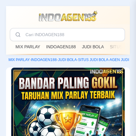
MIX PARLAY
INDOAGEN188
JUDI BOLA
SITUS JUDI 
MIX PARLAY
-
INDOAGEN188
-
JUDI BOLA
-
SITUS JUDI BOLA
-
AGEN JUDI BO