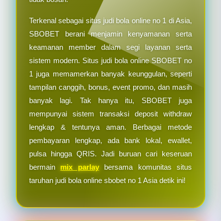
Terkenal sebagai situs judi bola online no 1 di Asia,
SBOBET berani menjamin kenyamanan serta
keamanan member dalam segi layanan serta
sistem modern. Situs judi bola online SBOBET no
1 juga memamerkan banyak keunggulan, seperti
tampilan canggih, bonus, event promo, dan masih
banyak lagi. Tak hanya itu, SBOBET juga
mempunyai sistem transaksi deposit withdraw
lengkap & tentunya aman. Berbagai metode
pembayaran lengkap, ada bank lokal, ewallet,
pulsa hingga QRIS. Jadi buruan cari keseruan
bermain
mix parlay
bersama komunitas situs
taruhan judi bola online sbobet no 1 Asia detik ini!