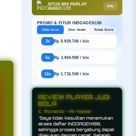
SITUS MIX PARLAY
Info
Verified
PROMO & FITUR INDOAGEN188
Odds Even
Over Under
Tebak Score
3x
Rp 6.929.700 / bln
6x
Rp 3.464.900 / bln
12x
Rp 1.732.500 / bln
REVIEW PLAYER JUDI
BOLA
K. Mbappe - Real Madrid
"SBOBET punya pilihan
pertandingan sepak bola dan
market yang cukup beragam.
Informasi odds ditampilkan dengan