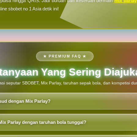
, pulsa hingga QRIS. Jadi buruan cari keseruan bermain
mix parlay
line sbobet no 1 Asia detik ini!
★ PREMIUM FAQ ★
tanyaan Yang Sering Diajuk
asi seputar SBOBET, Mix Parlay, taruhan sepak bola, dan kompetisi dun
sud dengan Mix Parlay?
h jenis taruhan yang menggabungkan beberapa pilihan pertandingan ke
lihan biasanya harus memenuhi ketentuan kemenangan agar tiket terseb
ix Parlay dengan taruhan bola tunggal?
hanya melibatkan satu pilihan pertandingan, sedangkan Mix Parlay me