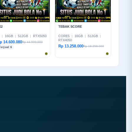
X2
TEBAK SCORE
7
|
16GB
|
512GB
|
RTX5050
CORE5
|
16GB
|
512GB
|
RTX4050
p 14.600.080
Rp 44.999.000
Rp 13.258.000
Rp 18.258.000
Terjual 6