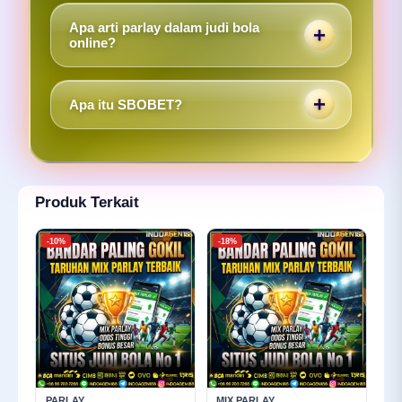
tingkat risikonya juga berbeda.
yang menyediakan layanan taruhan pada
Apa arti parlay dalam judi bola
pertandingan sepak bola dan, tergantung
online?
platformnya, berbagai cabang olahraga
Parlay merupakan metode menggabungkan
lainnya.
dua atau lebih pilihan taruhan menjadi satu
Apa itu SBOBET?
tiket. Odds dari setiap pilihan biasanya
dikombinasikan untuk menentukan odds
SBOBET dikenal sebagai platform taruhan
keseluruhan tiket.
olahraga online yang menawarkan berbagai
pilihan pertandingan dan pasar taruhan,
termasuk sepak bola serta format taruhan
Produk Terkait
seperti single dan parlay.
-10%
-18%
PARLAY
MIX PARLAY