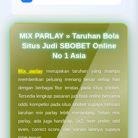
MIX PARLAY » Taruhan Bola
Situs Judi SBOBET Online
No 1 Asia
Mix parlay
merupakan taruhan yang mampu
memberikan peluang menang besar setiap hari
dengan berbagai fitur teratas pada situs sbobet.
Tersedia lengkap pasaran judi bola online bersama
odds kompetisi pada situs sbobet supaya sensasi
taruhan mix parlay lebih menantang. Selain mix
parlay, ada juga handicap, 1x2, over under, odd
even, correct score, dan variasi lainnya supaya
tidak bosan.