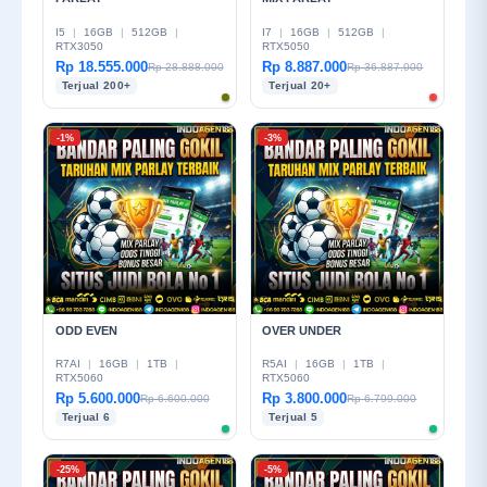
I5
|
16GB
|
512GB
|
I7
|
16GB
|
512GB
|
RTX3050
RTX5050
Rp 18.555.000
Rp 8.887.000
Rp 28.888.000
Rp 36.887.000
Terjual 200+
Terjual 20+
-1%
-3%
ODD EVEN
OVER UNDER
R7AI
|
16GB
|
1TB
|
R5AI
|
16GB
|
1TB
|
RTX5060
RTX5060
Rp 5.600.000
Rp 3.800.000
Rp 6.600.000
Rp 6.799.000
Terjual 6
Terjual 5
-25%
-5%