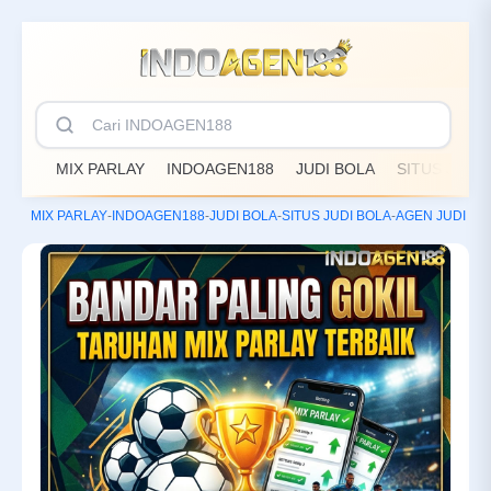
MIX PARLAY
INDOAGEN188
JUDI BOLA
SITUS JUDI 
MIX PARLAY
-
INDOAGEN188
-
JUDI BOLA
-
SITUS JUDI BOLA
-
AGEN JUDI BO