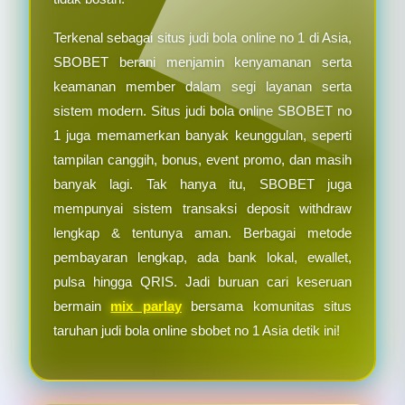
Terkenal sebagai situs judi bola online no 1 di Asia,
SBOBET berani menjamin kenyamanan serta
keamanan member dalam segi layanan serta
sistem modern. Situs judi bola online SBOBET no
1 juga memamerkan banyak keunggulan, seperti
tampilan canggih, bonus, event promo, dan masih
banyak lagi. Tak hanya itu, SBOBET juga
mempunyai sistem transaksi deposit withdraw
lengkap & tentunya aman. Berbagai metode
pembayaran lengkap, ada bank lokal, ewallet,
pulsa hingga QRIS. Jadi buruan cari keseruan
bermain
mix parlay
bersama komunitas situs
taruhan judi bola online sbobet no 1 Asia detik ini!