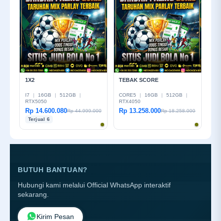
1X2
TEBAK SCORE
I7
|
16GB
|
512GB
|
CORE5
|
16GB
|
512GB
|
RTX5050
RTX4050
Rp 14.600.080
Rp 13.258.000
Rp 44.999.000
Rp 18.258.000
Terjual 6
BUTUH BANTUAN?
Hubungi kami melalui Official WhatsApp interaktif
sekarang.
Kirim Pesan