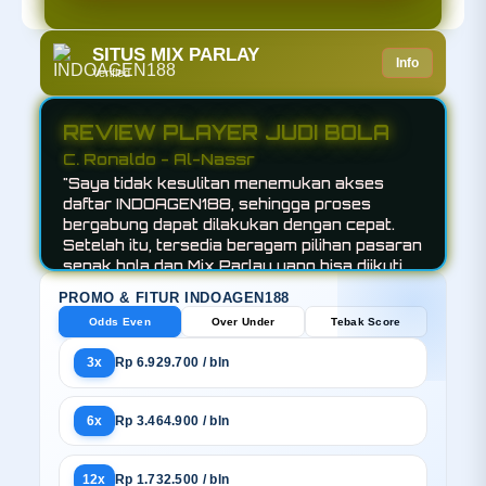
SITUS MIX PARLAY
Info
Verified
REVIEW PLAYER JUDI BOLA
K. Mbappe - Real Madrid
C. Ronaldo - Al-Nassr
"SBOBET punya pilihan pertandingan sepak
"Saya tidak kesulitan menemukan akses
bola dan market yang cukup beragam.
daftar INDOAGEN188, sehingga proses
Informasi odds ditampilkan dengan jelas dan
bergabung dapat dilakukan dengan cepat.
navigasinya praktis, terutama saat ingin
Setelah itu, tersedia beragam pilihan pasaran
melihat beberapa pertandingan dalam satu
sepak bola dan Mix Parlay yang bisa diikuti.
waktu."
Kehadiran event Piala Dunia 2026 juga
PROMO & FITUR INDOAGEN188
membuat variasi pertandingan dan opsi
Odds Even
Over Under
Tebak Score
taruhan terasa lebih lengkap, sehingga selalu
ada banyak pilihan setiap harinya."
3x
Rp 6.929.700 / bln
6x
Rp 3.464.900 / bln
12x
Rp 1.732.500 / bln