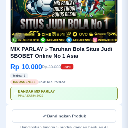
1/6
MIX PARLAY » Taruhan Bola Situs Judi
SBOBET Online No 1 Asia
Rp 10.000
Rp 20.000
-88%
Terjual 2
INDOAGEN188
SKU:
MIX PARLAY
BANDAR MIX PARLAY
💳
PIALA DUNIA 2026
Bandingkan Produk
Bandingkan hingga 5 produk dengan bantuan AI