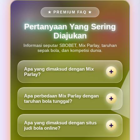
★ PREMIUM FAQ ★
Pertanyaan Yang Sering
Diajukan
Informasi seputar SBOBET, Mix Parlay, taruhan
sepak bola, dan kompetisi dunia.
Apa yang dimaksud dengan Mix
Parlay?
Mix Parlay adalah jenis taruhan yang
menggabungkan beberapa pilihan
Apa perbedaan Mix Parlay dengan
pertandingan ke dalam satu tiket. Seluruh
taruhan bola tunggal?
pilihan biasanya harus memenuhi ketentuan
Taruhan tunggal hanya melibatkan satu
kemenangan agar tiket tersebut dinyatakan
pilihan pertandingan, sedangkan Mix Parlay
menang.
Apa yang dimaksud dengan situs
mengombinasikan beberapa pilihan sekaligus.
judi bola online?
Karena hasilnya saling terkait dalam satu tiket,
Situs judi bola online adalah platform digital