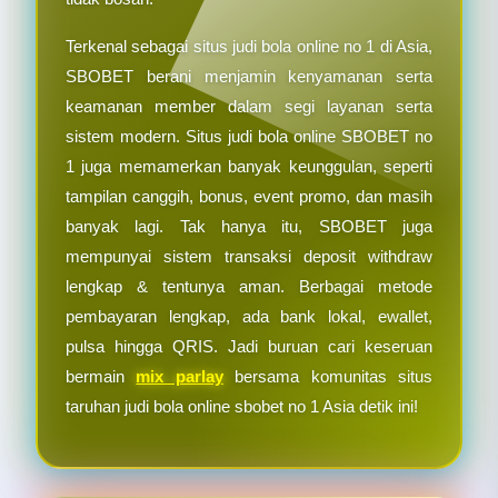
Terkenal sebagai situs judi bola online no 1 di Asia,
SBOBET berani menjamin kenyamanan serta
keamanan member dalam segi layanan serta
sistem modern. Situs judi bola online SBOBET no
1 juga memamerkan banyak keunggulan, seperti
tampilan canggih, bonus, event promo, dan masih
banyak lagi. Tak hanya itu, SBOBET juga
mempunyai sistem transaksi deposit withdraw
lengkap & tentunya aman. Berbagai metode
pembayaran lengkap, ada bank lokal, ewallet,
pulsa hingga QRIS. Jadi buruan cari keseruan
bermain
mix parlay
bersama komunitas situs
taruhan judi bola online sbobet no 1 Asia detik ini!