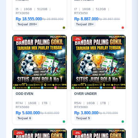
I5
|
16GB
|
512GB
|
I7
|
16GB
|
512GB
|
RTX3050
RTX5050
Rp 18.555.000
Rp 8.887.000
Rp 28.888.000
Rp 36.887.000
Terjual 200+
Terjual 20+
-1%
-3%
ODD EVEN
OVER UNDER
R7AI
|
16GB
|
1TB
|
R5AI
|
16GB
|
1TB
|
RTX5060
RTX5060
Rp 5.600.000
Rp 3.800.000
Rp 6.600.000
Rp 6.799.000
Terjual 6
Terjual 5
-25%
-5%