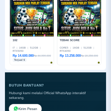
1X2
TEBAK SCORE
I7
|
16GB
|
512GB
|
CORE5
|
16GB
|
512GB
|
RTX5050
RTX4050
Rp 14.600.080
Rp 13.258.000
Rp 44.999.000
Rp 18.258.000
Terjual 6
BUTUH BANTUAN?
Hubungi kami melalui Official WhatsApp interaktif
sekarang.
Kirim Pesan