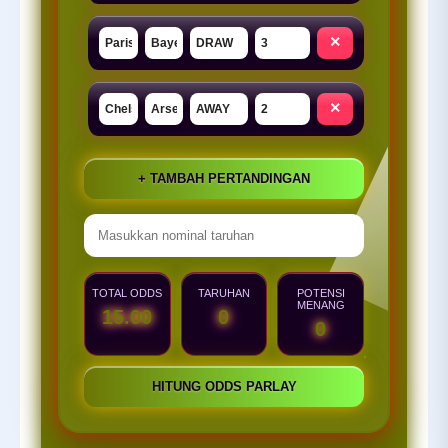
×
×
+ TAMBAH PERTANDINGAN
TOTAL ODDS
TARUHAN
POTENSI
MENANG
15.00
0
0
HITUNG ODDS PARLAY