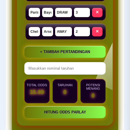
×
×
+ TAMBAH PERTANDINGAN
TOTAL ODDS
TARUHAN
POTENSI
MENANG
15.00
0
0
HITUNG ODDS PARLAY