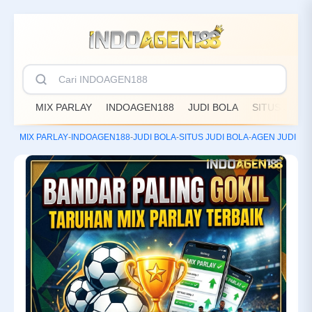
MIX PARLAY
INDOAGEN188
JUDI BOLA
SITUS JUDI 
MIX PARLAY
-
INDOAGEN188
-
JUDI BOLA
-
SITUS JUDI BOLA
-
AGEN JUDI BO