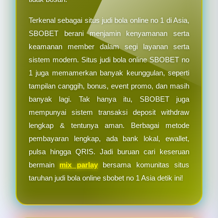
Terkenal sebagai situs judi bola online no 1 di Asia,
SBOBET berani menjamin kenyamanan serta
keamanan member dalam segi layanan serta
sistem modern. Situs judi bola online SBOBET no
1 juga memamerkan banyak keunggulan, seperti
tampilan canggih, bonus, event promo, dan masih
banyak lagi. Tak hanya itu, SBOBET juga
mempunyai sistem transaksi deposit withdraw
lengkap & tentunya aman. Berbagai metode
pembayaran lengkap, ada bank lokal, ewallet,
pulsa hingga QRIS. Jadi buruan cari keseruan
bermain
mix parlay
bersama komunitas situs
taruhan judi bola online sbobet no 1 Asia detik ini!