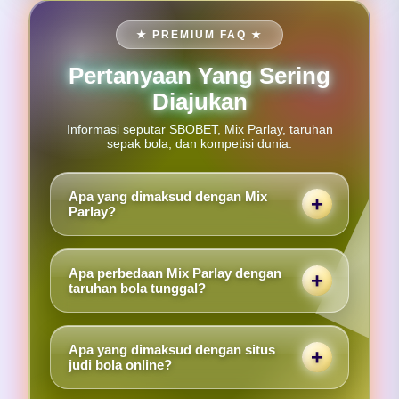
★ PREMIUM FAQ ★
Pertanyaan Yang Sering
Diajukan
Informasi seputar SBOBET, Mix Parlay, taruhan
sepak bola, dan kompetisi dunia.
Apa yang dimaksud dengan Mix
Parlay?
Mix Parlay adalah jenis taruhan yang
menggabungkan beberapa pilihan
Apa perbedaan Mix Parlay dengan
pertandingan ke dalam satu tiket. Seluruh
taruhan bola tunggal?
pilihan biasanya harus memenuhi ketentuan
Taruhan tunggal hanya melibatkan satu
kemenangan agar tiket tersebut dinyatakan
pilihan pertandingan, sedangkan Mix Parlay
menang.
Apa yang dimaksud dengan situs
mengombinasikan beberapa pilihan sekaligus.
judi bola online?
Karena hasilnya saling terkait dalam satu tiket,
Situs judi bola online adalah platform digital