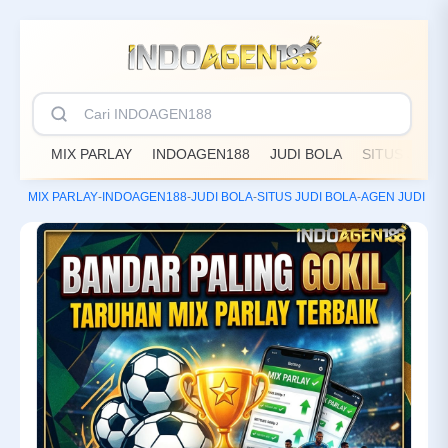
MIX PARLAY
INDOAGEN188
JUDI BOLA
SITUS JUDI 
MIX PARLAY
-
INDOAGEN188
-
JUDI BOLA
-
SITUS JUDI BOLA
-
AGEN JUDI BO