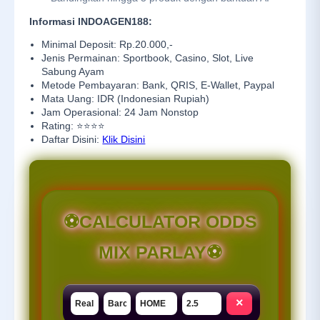
Informasi INDOAGEN188:
Minimal Deposit: Rp.20.000,-
Jenis Permainan: Sportbook, Casino, Slot, Live
Sabung Ayam
Metode Pembayaran: Bank, QRIS, E-Wallet, Paypal
Mata Uang: IDR (Indonesian Rupiah)
Jam Operasional: 24 Jam Nonstop
Rating: ⭐⭐⭐⭐
Daftar Disini:
Klik Disini
⚽CALCULATOR ODDS
MIX PARLAY⚽
×