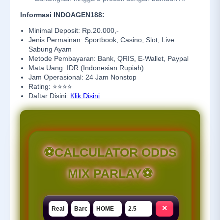
Informasi INDOAGEN188:
Minimal Deposit: Rp.20.000,-
Jenis Permainan: Sportbook, Casino, Slot, Live
Sabung Ayam
Metode Pembayaran: Bank, QRIS, E-Wallet, Paypal
Mata Uang: IDR (Indonesian Rupiah)
Jam Operasional: 24 Jam Nonstop
Rating: ⭐⭐⭐⭐
Daftar Disini:
Klik Disini
⚽CALCULATOR ODDS
MIX PARLAY⚽
×