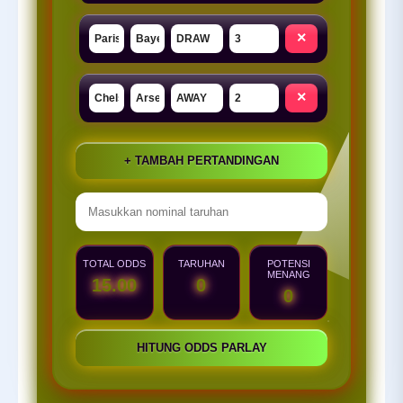
×
×
+ TAMBAH PERTANDINGAN
TOTAL ODDS
TARUHAN
POTENSI
MENANG
15.00
0
0
HITUNG ODDS PARLAY