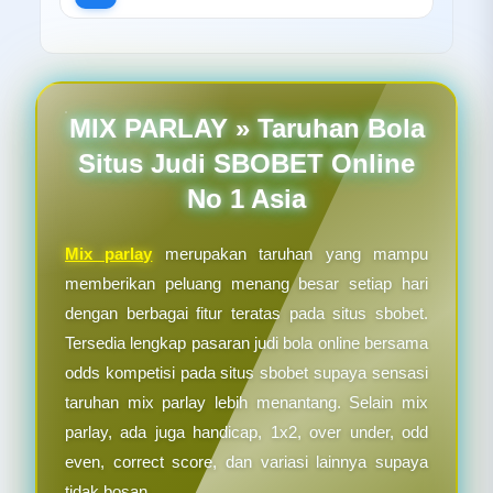
MIX PARLAY » Taruhan Bola
Situs Judi SBOBET Online
No 1 Asia
Mix parlay
merupakan taruhan yang mampu
memberikan peluang menang besar setiap hari
dengan berbagai fitur teratas pada situs sbobet.
Tersedia lengkap pasaran judi bola online bersama
odds kompetisi pada situs sbobet supaya sensasi
taruhan mix parlay lebih menantang. Selain mix
parlay, ada juga handicap, 1x2, over under, odd
even, correct score, dan variasi lainnya supaya
tidak bosan.