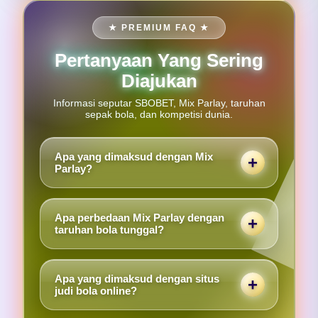
★ PREMIUM FAQ ★
Pertanyaan Yang Sering
Diajukan
Informasi seputar SBOBET, Mix Parlay, taruhan
sepak bola, dan kompetisi dunia.
Apa yang dimaksud dengan Mix
Parlay?
Mix Parlay adalah jenis taruhan yang
menggabungkan beberapa pilihan
Apa perbedaan Mix Parlay dengan
pertandingan ke dalam satu tiket. Seluruh
taruhan bola tunggal?
pilihan biasanya harus memenuhi ketentuan
Taruhan tunggal hanya melibatkan satu
kemenangan agar tiket tersebut dinyatakan
pilihan pertandingan, sedangkan Mix Parlay
menang.
Apa yang dimaksud dengan situs
mengombinasikan beberapa pilihan sekaligus.
judi bola online?
Karena hasilnya saling terkait dalam satu tiket,
Situs judi bola online adalah platform digital