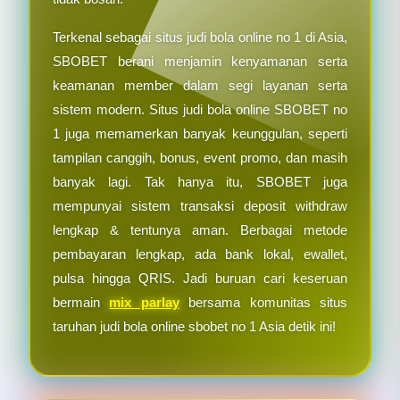
Terkenal sebagai situs judi bola online no 1 di Asia,
SBOBET berani menjamin kenyamanan serta
keamanan member dalam segi layanan serta
sistem modern. Situs judi bola online SBOBET no
1 juga memamerkan banyak keunggulan, seperti
tampilan canggih, bonus, event promo, dan masih
banyak lagi. Tak hanya itu, SBOBET juga
mempunyai sistem transaksi deposit withdraw
lengkap & tentunya aman. Berbagai metode
pembayaran lengkap, ada bank lokal, ewallet,
pulsa hingga QRIS. Jadi buruan cari keseruan
bermain
mix parlay
bersama komunitas situs
taruhan judi bola online sbobet no 1 Asia detik ini!