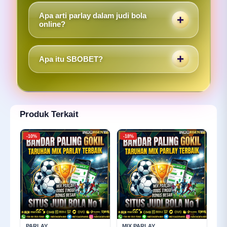
tingkat risikonya juga berbeda.
yang menyediakan layanan taruhan pada
Apa arti parlay dalam judi bola
pertandingan sepak bola dan, tergantung
online?
platformnya, berbagai cabang olahraga
Parlay merupakan metode menggabungkan
lainnya.
dua atau lebih pilihan taruhan menjadi satu
Apa itu SBOBET?
tiket. Odds dari setiap pilihan biasanya
dikombinasikan untuk menentukan odds
SBOBET dikenal sebagai platform taruhan
keseluruhan tiket.
olahraga online yang menawarkan berbagai
pilihan pertandingan dan pasar taruhan,
termasuk sepak bola serta format taruhan
Produk Terkait
seperti single dan parlay.
-10%
-18%
PARLAY
MIX PARLAY